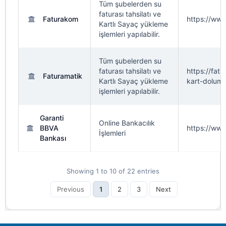
Tüm şubelerden su
faturası tahsilatı ve
Faturakom
https://www
Kartlı Sayaç yükleme
işlemleri yapılabilir.
Tüm şubelerden su
faturası tahsilatı ve
https://fatu
Faturamatik
Kartlı Sayaç yükleme
kart-dolum-
işlemleri yapılabilir.
Garanti
Online Bankacılık
BBVA
https://www
İşlemleri
Bankası
Showing 1 to 10 of 22 entries
Previous
1
2
3
Next