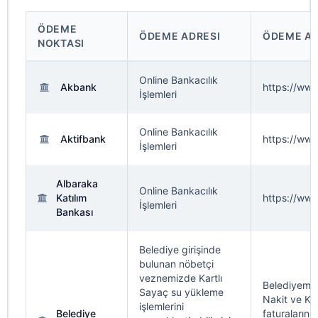
ÖDEME
ÖDEME ADRESI
ÖDEME A
NOKTASI
Online Bankacılık
Akbank
https://ww
İşlemleri
Online Bankacılık
Aktifbank
https://www
İşlemleri
Albaraka
Online Bankacılık
Katılım
https://www
İşlemleri
Bankası
Belediye girişinde
bulunan nöbetçi
veznemizde Kartlı
Belediyemi
Sayaç su yükleme
Nakit ve Kre
işlemlerini
Belediye
faturalarını