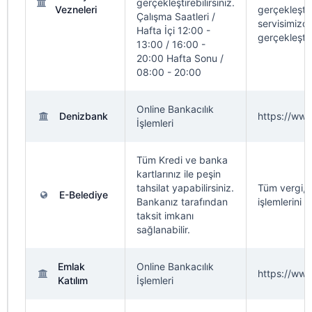
gerçekleştirebilirsiniz.
Vezneleri
gerçekleştir
Çalışma Saatleri /
servisimizde
Hafta İçi 12:00 -
gerçekleştire
13:00 / 16:00 -
20:00 Hafta Sonu /
08:00 - 20:00
Online Bankacılık
Denizbank
https://ww
İşlemleri
Tüm Kredi ve banka
kartlarınız ile peşin
tahsilat yapabilirsiniz.
Tüm vergi,ha
E-Belediye
Bankanız tarafından
işlemlerini g
taksit imkanı
sağlanabilir.
Emlak
Online Bankacılık
https://www
Katılım
İşlemleri