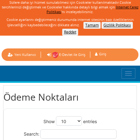
Sizlere daha iyi hizmet sunulabilmesi için Cookieler kullanılmaktadır.Cookie
tercihlerinizi değiştirmek ve Cookieler hakkında detaylı bilgi almak için
İnternet Çerez
Politikası
’nı inceleyebilirsiniz.
Cookie ayarlarını değiştirmeniz durumunda internet sitesinin bazı özelliklerinin
işlevselliğini kaybedebileceğini dikkate alınız.
Tamam
Gizlilik Politikası
Reddet
Giriş
Yeni Kullanıcı
E-Devlet ile Giriş
Ödeme Noktaları
Show
entries
Search: